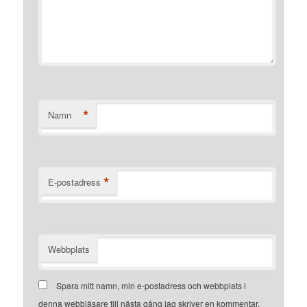
*
Namn
*
E-postadress
Webbplats
Spara mitt namn, min e-postadress och webbplats i
denna webbläsare till nästa gång jag skriver en kommentar.