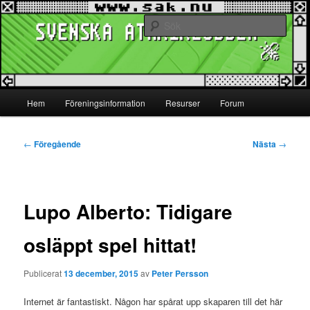
Hoppa
www.sak.nu
till
Sök
primärt
innehåll
Svenska Atariklubben
Huvudmeny
Hem
Föreningsinformation
Resurser
Forum
Inläggsnavigering
←
Föregående
Nästa
→
Lupo Alberto: Tidigare
osläppt spel hittat!
Publicerat
13 december, 2015
av
Peter Persson
Internet är fantastiskt. Någon har spårat upp skaparen till det här