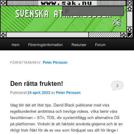
Hoppa
Hoppa
www.sak.nu
till
till
Sök
primärt
sekundärt
innehåll
innehåll
Svenska Atariklubben
Huvudmeny
Hem
Föreningsinformation
Resurser
Forum
Peter Persson
FÖRFATTARARKIV:
Den rätta frukten!
2
Publicerat
24 april, 2023
av
Peter Persson
Idag blir det ett litet tips. David Black publicerar med viss
regelbundenhet ambitiösa och trevliga videos, vilka berör våra
favoritämnen – STn, TOS, div systemtillägg och alternativa OS
på plattformen. Vinkeln är att faktiskt använda grejerna och är en
riktigt frisk fläkt för de av oss som fördjupat oss allt för länge i