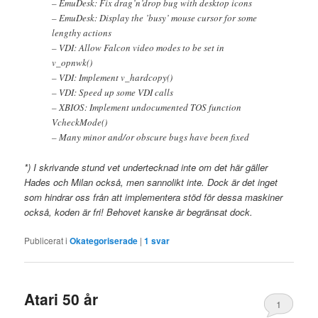
– EmuDesk: Fix drag’n’drop bug with desktop icons
– EmuDesk: Display the ’busy’ mouse cursor for some
lengthy actions
– VDI: Allow Falcon video modes to be set in
v_opnwk()
– VDI: Implement v_hardcopy()
– VDI: Speed up some VDI calls
– XBIOS: Implement undocumented TOS function
VcheckMode()
– Many minor and/or obscure bugs have been fixed
*) I skrivande stund vet undertecknad inte om det här gäller
Hades och Milan också, men sannolikt inte. Dock är det inget
som hindrar oss från att implementera stöd för dessa maskiner
också, koden är fri! Behovet kanske är begränsat dock.
Publicerat i
Okategoriserade
|
1
svar
Atari 50 år
1