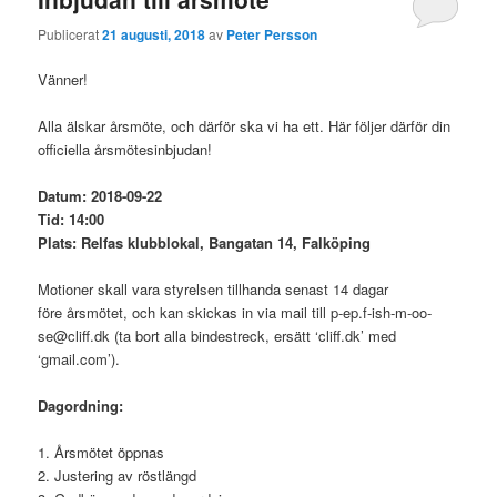
Publicerat
21 augusti, 2018
av
Peter Persson
Vänner!
Alla älskar årsmöte, och därför ska vi ha ett. Här följer därför din
officiella årsmötesinbjudan!
Datum:
2018-09-22
Tid:
14:00
Plats:
Relfas klubblokal, Bangatan 14, Falköping
Motioner skall vara styrelsen tillhanda senast 14 dagar
före årsmötet, och kan skickas in via mail till p-ep.f-ish-m-oo-
se@cliff.dk (ta bort alla bindestreck, ersätt ‘cliff.dk’ med
‘gmail.com’).
Dagordning:
1. Årsmötet öppnas
2. Justering av röstlängd