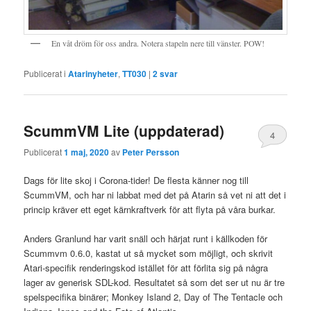
En våt dröm för oss andra. Notera stapeln nere till vänster. POW!
Publicerat i
Atarinyheter
,
TT030
|
2
svar
ScummVM Lite (uppdaterad)
4
Publicerat
1 maj, 2020
av
Peter Persson
Dags för lite skoj i Corona-tider! De flesta känner nog till
ScummVM, och har ni labbat med det på Atarin så vet ni att det i
princip kräver ett eget kärnkraftverk för att flyta på våra burkar.
Anders Granlund har varit snäll och härjat runt i källkoden för
Scummvm 0.6.0, kastat ut så mycket som möjligt, och skrivit
Atari-specifik renderingskod istället för att förlita sig på några
lager av generisk SDL-kod. Resultatet så som det ser ut nu är tre
spelspecifika binärer; Monkey Island 2, Day of The Tentacle och