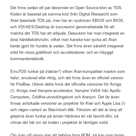
Det finns sedan ett par decennier en Open Source-klon av TOS.
Koden är baserad på samma kod (från Digital Research) som
Atari baserade TOS på, men har en nyskriven XBIOS och BIOS,
och VDI/AES/Desktop är successivt genomarbetade för att
matcha det TOS har att erbjuda. Dessutom har man integrerat en
(bra) hårddiskdrivrutin, vilket man kanske kan tycka att Atari
borde gjort för hundra år sedan. Det finns även särskilt integrerat
stöd för vissa grafikkort och accelleratorer, och en inbyggd
kommandoradstolk.
EmuTOS funkar på (nästan*) vilken Atari-kompatibel maskin som
helst, emulerad eller riktig, och det finns även en officiell version
för FireBee. Utöver detta finns det officiella versioner för Amiga
(!), Amiga med Vampire-accelerator, Vampire V4SA från Apollo
Computers, Coldfire-utvecklingskort och Aranym. Det lär även
finnas avforkade versioner av projektet för Kiwi och Apple Lisa (!)
och någon variant av Macintosh 68k. Förutom att det är skoj att
grejerna även funkar på annan hårdvara än vår favorit-dito, så
vittnar det här om att koden i projektet är tämligen solid.
Om man vill prova utan att behöva byta ROM, så kan man boota