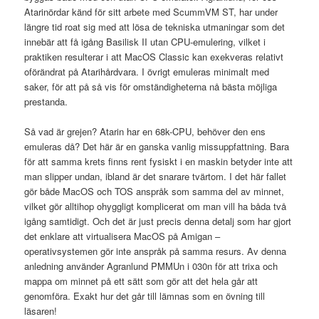
Atarinördar känd för sitt arbete med ScummVM ST, har under
längre tid roat sig med att lösa de tekniska utmaningar som det
innebär att få igång Basilisk II utan CPU-emulering, vilket i
praktiken resulterar i att MacOS Classic kan exekveras relativt
oförändrat på Atarihårdvara. I övrigt emuleras minimalt med
saker, för att på så vis för omständigheterna nå bästa möjliga
prestanda.
Så vad är grejen? Atarin har en 68k-CPU, behöver den ens
emuleras då? Det här är en ganska vanlig missuppfattning. Bara
för att samma krets finns rent fysiskt i en maskin betyder inte att
man slipper undan, ibland är det snarare tvärtom. I det här fallet
gör både MacOS och TOS anspråk som samma del av minnet,
vilket gör alltihop ohyggligt komplicerat om man vill ha båda två
igång samtidigt. Och det är just precis denna detalj som har gjort
det enklare att virtualisera MacOS på Amigan –
operativsystemen gör inte anspråk på samma resurs. Av denna
anledning använder Agranlund PMMUn i 030n för att trixa och
mappa om minnet på ett sätt som gör att det hela går att
genomföra. Exakt hur det går till lämnas som en övning till
läsaren!