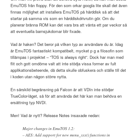
EmuTOS från floppy. För den som orkar googla lite skall det även
finnas möjlighet att installera EmuTOS på hårddisk så att det
startar på samma vis som en hårddiskdrivrutin gör. Om du
planerar bränna ROM kan det vara bra att vänta ett par veckor så
att eventuella barnsjukdomar blir fixade.
Vad är haken? Det beror på vilken typ av användare du är. Idag
är EmuTOS fantastiskt kompatibelt, mycket p g a filosofin som
tillämpas i projektet – ”TOS is always right”. Dock har man med
flit och gott omdöme valt att inte stödja vissa former av fult
applikationsbeteende, då detta skulle obfuskera och ställe till det
i koden utan någon större nytta.
En särskild begränsning på Falcon är att VDIn inte stödjer
TrueColor-läget, så för att använda det här kan man behöva en
ersättning typ NVDI.
Men! Vad är nytt? Release Notes insaxade nedan:
Major changes in EmuTOS 1.2:
– AES: Add support for new menu_xxx() functions in