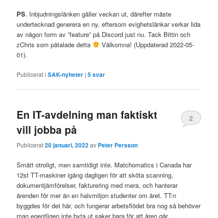
PS
. Inbjudningslänken gäller veckan ut, därefter måste
undertecknad generera en ny, eftersom evighetslänkar verkar lida
av någon form av ”feature” på Discord just nu. Tack Bittin och
zChris som påtalade detta
Välkomna! (Uppdaterad 2022-05-
01).
Publicerat i
SAK-nyheter
|
5
svar
En IT-avdelning man faktiskt
2
vill jobba på
Publicerat
20 januari, 2022
av
Peter Persson
Smått otroligt, men samtidigt inte. Matchomatics i Canada har
12st TT-maskiner igång dagligen för att sköta scanning,
dokumentjämförelser, fakturering med mera, och hanterar
ärenden för mer än en halvmiljon studenter om året. TT:n
byggdes för det här, och fungerar arbetsflödet bra nog så behöver
man egentligen inte byta ut saker bara för att åren går.