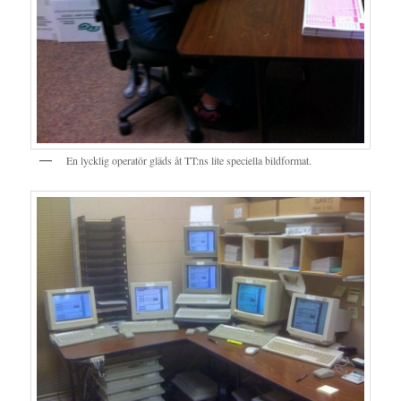
En lycklig operatör gläds åt TT:ns lite speciella bildformat.