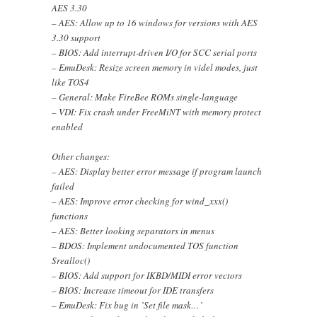
AES 3.30
– AES: Allow up to 16 windows for versions with AES
3.30 support
– BIOS: Add interrupt-driven I/O for SCC serial ports
– EmuDesk: Resize screen memory in videl modes, just
like TOS4
– General: Make FireBee ROMs single-language
– VDI: Fix crash under FreeMiNT with memory protect
enabled
Other changes:
– AES: Display better error message if program launch
failed
– AES: Improve error checking for wind_xxx()
functions
– AES: Better looking separators in menus
– BDOS: Implement undocumented TOS function
Srealloc()
– BIOS: Add support for IKBD/MIDI error vectors
– BIOS: Increase timeout for IDE transfers
– EmuDesk: Fix bug in ’Set file mask…’