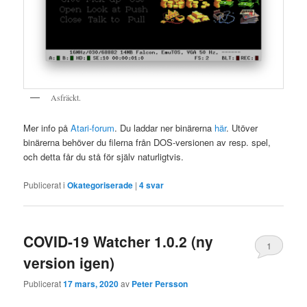
Asfräckt.
Mer info på
Atari-forum
. Du laddar ner binärerna
här
. Utöver
binärerna behöver du filerna från DOS-versionen av resp. spel,
och detta får du stå för själv naturligtvis.
Publicerat i
Okategoriserade
|
4
svar
COVID-19 Watcher 1.0.2 (ny
1
version igen)
Publicerat
17 mars, 2020
av
Peter Persson