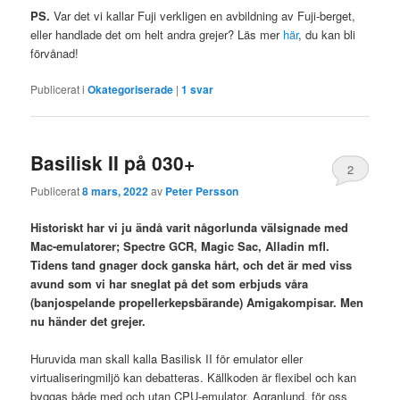
PS.
Var det vi kallar Fuji verkligen en avbildning av Fuji-berget,
eller handlade det om helt andra grejer? Läs mer
här
, du kan bli
förvånad!
Publicerat i
Okategoriserade
|
1
svar
Basilisk II på 030+
2
Publicerat
8 mars, 2022
av
Peter Persson
Historiskt har vi ju ändå varit någorlunda välsignade med
Mac-emulatorer; Spectre GCR, Magic Sac, Alladin mfl.
Tidens tand gnager dock ganska hårt, och det är med viss
avund som vi har sneglat på det som erbjuds våra
(banjospelande propellerkepsbärande) Amigakompisar. Men
nu händer det grejer.
Huruvida man skall kalla Basilisk II för emulator eller
virtualiseringmiljö kan debatteras. Källkoden är flexibel och kan
byggas både med och utan CPU-emulator. Agranlund, för oss