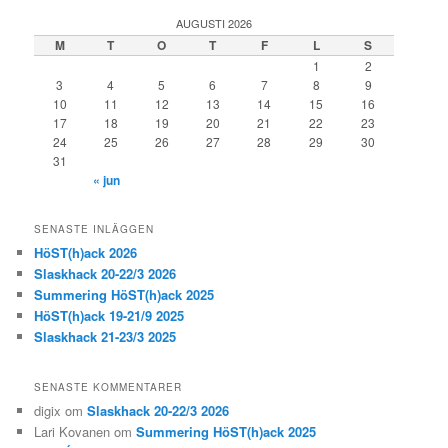
AUGUSTI 2026
M
T
O
T
F
L
S
1
2
3
4
5
6
7
8
9
10
11
12
13
14
15
16
17
18
19
20
21
22
23
24
25
26
27
28
29
30
31
« jun
SENASTE INLÄGGEN
HöST(h)ack 2026
Slaskhack 20-22/3 2026
Summering HöST(h)ack 2025
HöST(h)ack 19-21/9 2025
Slaskhack 21-23/3 2025
SENASTE KOMMENTARER
digix
om
Slaskhack 20-22/3 2026
Lari Kovanen
om
Summering HöST(h)ack 2025