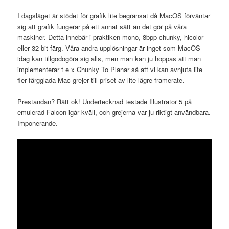
I dagsläget är stödet för grafik lite begränsat då MacOS förväntar
sig att grafik fungerar på ett annat sätt än det gör på våra
maskiner. Detta innebär i praktiken mono, 8bpp chunky, hicolor
eller 32-bit färg. Våra andra upplösningar är inget som MacOS
idag kan tillgodogöra sig alls, men man kan ju hoppas att man
implementerar t e x Chunky To Planar så att vi kan avnjuta lite
fler färgglada Mac-grejer till priset av lite lägre framerate.
Prestandan? Rätt ok! Undertecknad testade Illustrator 5 på
emulerad Falcon igår kväll, och grejerna var ju riktigt användbara.
Imponerande.