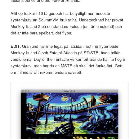
Indiana Jones and the Fate of Atlantis.
Allihop funkar i 16 färger och har betydligt mer modesta
systemkrav än ScummVM brukar ha. Undertecknad har provat
Monkey Island 2 på en standard-Falcon (om än emulerad) och
det är inte bara spelbart, det flyter.
EDIT:
Granlund har inte legat på latsidan, och nu flyter både
Monkey Island 2 och Fate of Atlantis på ST/STE, även talkie-
versionerna! Day of the Tentacle verkar fortfarande ha lite högre
systemkrav, men har du en MSTE så skall det funka fint. Gott
om minne är att rekommendera oavsett.