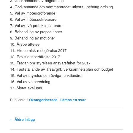
3. Godkännande av dagordning
4. Godkännande om sammanträdet utlysts i behörig ordning
5. Val av mötesordförande
6. Val av mötessekreterare
7. Val av två protokolljusterare
8. Behandling av propositioner
9. Behandling av motioner
10. Årsberättelse
11. Ekonomisk redogörelse 2017
12. Revisionsberättelse 2017
13. Frågan om styrelsen ansvarsfrihet för 2017
14. Fastställande av årsavgift, verksamhetsplan och budget
15. Val av styrelse och övriga funktionärer
16. Val av valberedning
17. Mötet avslutas
Publicerat i
Okategoriserade
|
Lämna ett svar
Inläggsnavigering
←
Äldre inlägg