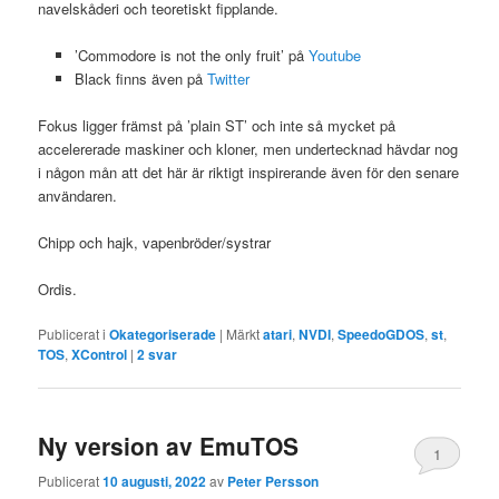
navelskåderi och teoretiskt fipplande.
’Commodore is not the only fruit’ på
Youtube
Black finns även på
Twitter
Fokus ligger främst på ’plain ST’ och inte så mycket på
accelererade maskiner och kloner, men undertecknad hävdar nog
i någon mån att det här är riktigt inspirerande även för den senare
användaren.
Chipp och hajk, vapenbröder/systrar
Ordis.
Publicerat i
Okategoriserade
|
Märkt
atari
,
NVDI
,
SpeedoGDOS
,
st
,
TOS
,
XControl
|
2
svar
Ny version av EmuTOS
1
Publicerat
10 augusti, 2022
av
Peter Persson