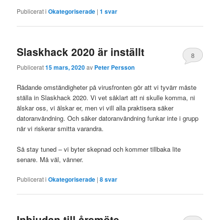
Publicerat i
Okategoriserade
|
1
svar
Slaskhack 2020 är inställt
8
Publicerat
15 mars, 2020
av
Peter Persson
Rådande omständigheter på virusfronten gör att vi tyvärr måste
ställa in Slaskhack 2020. Vi vet såklart att ni skulle komma, ni
älskar oss, vi älskar er, men vi vill alla praktisera säker
datoranvändning. Och säker datoranvändning funkar inte i grupp
när vi riskerar smitta varandra.
Så stay tuned – vi byter skepnad och kommer tillbaka lite
senare. Må väl, vänner.
Publicerat i
Okategoriserade
|
8
svar
Inbjudan till årsmöte