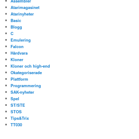
Assembler
Atarimagasinet
Atarinyheter
Basic
Blogg
C
Emulering
Falcon
Hårdvara
Kloner
Kloner och high-end
Okategoriserade
Plattform
Programmering
SAK-nyheter
Spel
ST/STE
STOS
Tips&Trix
TT030