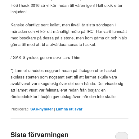
HöSThack 2016 så vi kör redan till våren igen! Håll utkik efter
inbjudan!
Kanske ofantligt sent kallat, men ikväll är sista söndagen i
månaden och vi kör ett månatligt möte på IRC. Har varit tunnsått
med besökare på dessa på sistone, men kom gärna dit och hjälp
gärna till med att bl a utvärdera senaste hacket.
/ SAK Styrelse, genom sekr Lars Thim
*) Larmet utreddes noggrant redan på tisdagen efter hacket –
skolassistenten som nogsamt sett till att larmet skulle vara
avaktiverat var skogstokig över det som hände. Det visade sig
att larmet visst var felinstallerat redan från början: en
rörelsedetektor i foajén gav utslag även när den inte skulle.
Publicerat i
SAK-nyheter
|
Lämna ett svar
Sista förvarningen