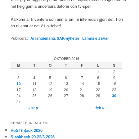
hel helg gamla underbara datorer och tv-spel!
Välkomna! Inventera och anmäl om ni inte redan gjort det, Förr
än ni anar är det 21 oktober!
Publicerat i
Arrangemang
,
SAK-nyheter
|
Lämna ett svar
OKTOBER 2016
M
T
O
T
F
L
S
1
2
3
4
5
6
7
8
9
10
11
12
13
14
15
16
17
18
19
20
21
22
23
24
25
26
27
28
29
30
31
« sep
feb »
SENASTE INLÄGGEN
HöST(h)ack 2026
Slaskhack 20-22/3 2026