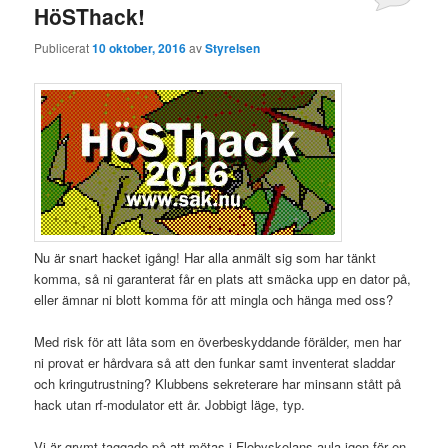
HöSThack!
Publicerat
10 oktober, 2016
av
Styrelsen
Nu är snart hacket igång! Har alla anmält sig som har tänkt
komma, så ni garanterat får en plats att smäcka upp en dator på,
eller ämnar ni blott komma för att mingla och hänga med oss?
Med risk för att låta som en överbeskyddande förälder, men har
ni provat er hårdvara så att den funkar samt inventerat sladdar
och kringutrustning? Klubbens sekreterare har minsann stått på
hack utan rf-modulator ett år. Jobbigt läge, typ.
Vi är grymt taggade på att mötas i Flobyskolans aula igen för en