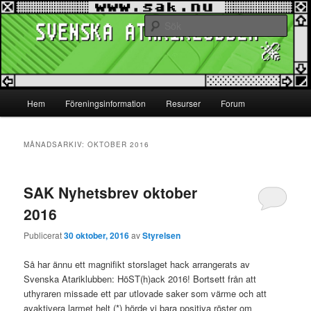
Hoppa
Hoppa
www.sak.nu
till
till
Sök
primärt
sekundärt
innehåll
innehåll
Svenska Atariklubben
Huvudmeny
Hem
Föreningsinformation
Resurser
Forum
MÅNADSARKIV:
OKTOBER 2016
SAK Nyhetsbrev oktober
2016
Publicerat
30 oktober, 2016
av
Styrelsen
Så har ännu ett magnifikt storslaget hack arrangerats av
Svenska Atariklubben: HöST(h)ack 2016! Bortsett från att
uthyraren missade ett par utlovade saker som värme och att
avaktivera larmet helt (*) hörde vi bara positiva röster om