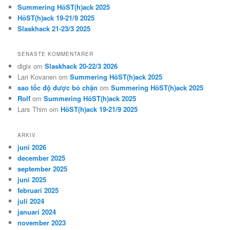
Summering HöST(h)ack 2025
HöST(h)ack 19-21/9 2025
Slaskhack 21-23/3 2025
SENASTE KOMMENTARER
digix
om
Slaskhack 20-22/3 2026
Lari Kovanen
om
Summering HöST(h)ack 2025
sao tốc độ được bỏ chặn
om
Summering HöST(h)ack 2025
Rolf
om
Summering HöST(h)ack 2025
Lars Thim
om
HöST(h)ack 19-21/9 2025
ARKIV
juni 2026
december 2025
september 2025
juni 2025
februari 2025
juli 2024
januari 2024
november 2023