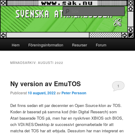
Hoppa
Hoppa
www.sak.nu
till
till
Sök
primärt
sekundärt
innehåll
innehåll
Svenska Atariklubben
Huvudmeny
Hem
Föreningsinformation
Resurser
Forum
MÅNADSARKIV:
AUGUSTI 2022
Ny version av EmuTOS
1
Publicerat
10 augusti, 2022
av
Peter Persson
Det finns sedan ett par decennier en Open Source-klon av TOS.
Koden är baserad på samma kod (från Digital Research) som
Atari baserade TOS på, men har en nyskriven XBIOS och BIOS,
och VDI/AES/Desktop är successivt genomarbetade för att
matcha det TOS har att erbjuda. Dessutom har man integrerat en