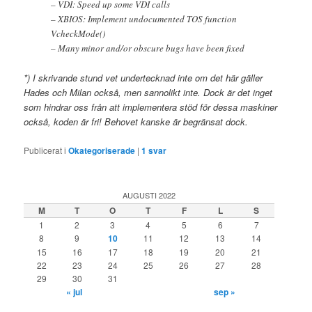
– VDI: Speed up some VDI calls
– XBIOS: Implement undocumented TOS function
VcheckMode()
– Many minor and/or obscure bugs have been fixed
*) I skrivande stund vet undertecknad inte om det här gäller
Hades och Milan också, men sannolikt inte. Dock är det inget
som hindrar oss från att implementera stöd för dessa maskiner
också, koden är fri! Behovet kanske är begränsat dock.
Publicerat i
Okategoriserade
|
1
svar
AUGUSTI 2022
M
T
O
T
F
L
S
1
2
3
4
5
6
7
8
9
10
11
12
13
14
15
16
17
18
19
20
21
22
23
24
25
26
27
28
29
30
31
« jul
sep »