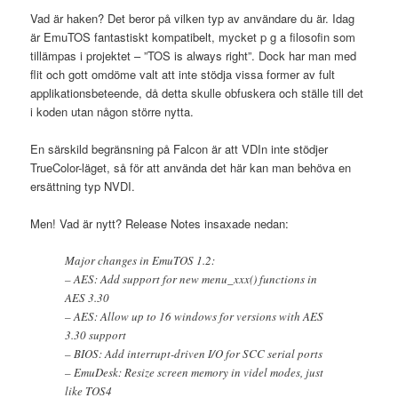
Vad är haken? Det beror på vilken typ av användare du är. Idag
är EmuTOS fantastiskt kompatibelt, mycket p g a filosofin som
tillämpas i projektet – ”TOS is always right”. Dock har man med
flit och gott omdöme valt att inte stödja vissa former av fult
applikationsbeteende, då detta skulle obfuskera och ställe till det
i koden utan någon större nytta.
En särskild begränsning på Falcon är att VDIn inte stödjer
TrueColor-läget, så för att använda det här kan man behöva en
ersättning typ NVDI.
Men! Vad är nytt? Release Notes insaxade nedan:
Major changes in EmuTOS 1.2:
– AES: Add support for new menu_xxx() functions in
AES 3.30
– AES: Allow up to 16 windows for versions with AES
3.30 support
– BIOS: Add interrupt-driven I/O for SCC serial ports
– EmuDesk: Resize screen memory in videl modes, just
like TOS4