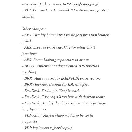
– General: Make FireBee ROMs single-language
– VDI: Fix crash under FreeMiNT with memory protect
enabled
Other changes:
– AES: Display better error message if program launch
failed
– AES: Improve error checking for wind_xxx()
functions
– AES: Better looking separators in menus
– BDOS: Implement undocumented TOS function
Srealloc()
– BIOS: Add support for IKBD/MIDI error vectors
– BIOS: Increase timeout for IDE transfers
– EmuDesk: Fix bug in ’Set file mask…’
– EmuDesk: Fix drag’n’drop bug with desktop icons
– EmuDesk: Display the ’busy’ mouse cursor for some
lengthy actions
– VDI: Allow Falcon video modes to be set in
v_opnwk()
– VDI: Implement v_hardcopy()