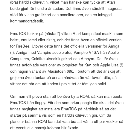
(bra) hårddiskdrivrutin, vilket man kanske kan tycka att Atari
borde gjort för hundra år sedan. Det finns även särskilt integrerat
stöd för vissa grafikkort och accelleratorer, och en inbyggd
kommandoradstolk.
EmuTOS funkar på (nästan*) vilken Atari-kompatibel maskin som
helst, emulerad eller riktig, och det finns även en officiell version
för FireBee. Utöver detta finns det officiella versioner för Amiga
(!), Amiga med Vampire-accelerator, Vampire V4SA från Apollo
Computers, Coldfire-utvecklingskort och Aranym. Det lär även
finnas avforkade versioner av projektet för Kiwi och Apple Lisa (!)
och någon variant av Macintosh 68k. Förutom att det är skoj att
grejerna även funkar på annan hårdvara än vår favorit-dito, så
vittnar det här om att koden i projektet är tämligen solid.
Om man vill prova utan att behöva byta ROM, så kan man boota
EmuTOS från floppy. För den som orkar googla lite skall det även
finnas möjlighet att installera EmuTOS på hårddisk så att det
startar på samma vis som en hårddiskdrivrutin gör. Om du
planerar bränna ROM kan det vara bra att vänta ett par veckor så
att eventuella barnsjukdomar blir fixade.