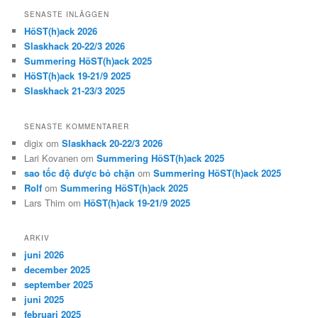
SENASTE INLÄGGEN
HöST(h)ack 2026
Slaskhack 20-22/3 2026
Summering HöST(h)ack 2025
HöST(h)ack 19-21/9 2025
Slaskhack 21-23/3 2025
SENASTE KOMMENTARER
digix
om
Slaskhack 20-22/3 2026
Lari Kovanen
om
Summering HöST(h)ack 2025
sao tốc độ được bỏ chặn
om
Summering HöST(h)ack 2025
Rolf
om
Summering HöST(h)ack 2025
Lars Thim
om
HöST(h)ack 19-21/9 2025
ARKIV
juni 2026
december 2025
september 2025
juni 2025
februari 2025