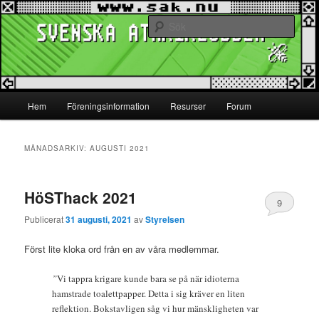
Hoppa
Hoppa
www.sak.nu
till
till
Sök
primärt
sekundärt
innehåll
innehåll
Svenska Atariklubben
Huvudmeny
Hem
Föreningsinformation
Resurser
Forum
MÅNADSARKIV:
AUGUSTI 2021
HöSThack 2021
9
Publicerat
31 augusti, 2021
av
Styrelsen
Först lite kloka ord från en av våra medlemmar.
”
Vi tappra krigare kunde bara se på när idioterna
hamstrade toalettpapper. Detta i sig kräver en liten
reflektion. Bokstavligen såg vi hur mänskligheten var