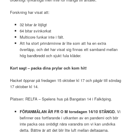
Forskning har visat att:
32 bitar är löjligt
64 bitar svinkorkat
Multicore funkar inte i fält.
Att ha stort primärminne är lite som att ha en extra
överläpp, och det har visat sig finnas ett samband mellan
hög bandbredd och sjukt fula kläder.
Kort sagt – packa dina prylar och kom hit!
Hacket öppnar på fredagen 15 oktober kl 17 och pågår till söndag
17 oktober kl 14.
Platsen: RELFA – Spelens hus på Bangatan 14 i Falköping.
FÖRANMÄLAN ÄR FR O M torsdagen 14/10 STÄNGD.
Vi
befinner oss fortfarande i utkanten av en pandemi och bör
inte packa oss onödigt nära varandra om vi kan undvika
detta. Bättre är att det blir lite luft mellan deltagarna.