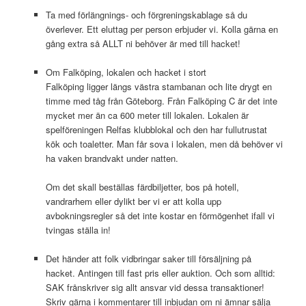
Ta med förlängnings- och förgreningskablage så du
överlever. Ett eluttag per person erbjuder vi. Kolla gärna en
gång extra så ALLT ni behöver är med till hacket!
Om Falköping, lokalen och hacket i stort
Falköping ligger längs västra stambanan och lite drygt en
timme med tåg från Göteborg. Från Falköping C är det inte
mycket mer än ca 600 meter till lokalen. Lokalen är
spelföreningen Relfas klubblokal och den har fullutrustat
kök och toaletter. Man får sova i lokalen, men då behöver vi
ha vaken brandvakt under natten.
Om det skall beställas färdbiljetter, bos på hotell,
vandrarhem eller dylikt ber vi er att kolla upp
avbokningsregler så det inte kostar en förmögenhet ifall vi
tvingas ställa in!
Det händer att folk vidbringar saker till försäljning på
hacket. Antingen till fast pris eller auktion. Och som alltid:
SAK frånskriver sig allt ansvar vid dessa transaktioner!
Skriv gärna i kommentarer till inbjudan om ni ämnar sälja