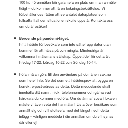
100 kr. Föranmälan bör garantera en plats om man anmäler
tidigt – du kommer att få en bokningsbekräftelse. Vi
förbehåller oss rätten att se antalet datorplatser som
fullsatta ifall den situationen skulle uppstå. Kontakta oss
om du är osäker!
Beroende på pandemi-läget:
Fritt inträde för besökare som inte sätter upp dator utan
kommer för att hälsa på och mingla. Minderåriga är
välkomna i målsmans sällskap. Öppettider för detta är:
Fredag 17-22, Lördag 10-22 och Söndag 10-14.
Föranmälan görs till den användare på domänen sak.nu
som heter info. Se det som ett inträdesprov att bygga en
korrekt e-post-adress av detta. Detta meddelande skall
innehålla ditt namn, nick, telefonnummer och gärna vad
hårdvara du kommer medföra. Om du ämnar sova i lokalen
måste vi även veta det i anmälan! Lista över besökare som
anmält sig och vill stoltsera med det längst ned i detta
inlägg – vänligen meddela i din anmälan om du vill synas
där eller ej!