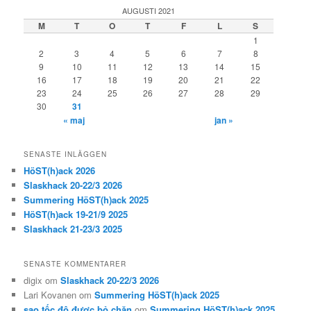
AUGUSTI 2021
M
T
O
T
F
L
S
1
2
3
4
5
6
7
8
9
10
11
12
13
14
15
16
17
18
19
20
21
22
23
24
25
26
27
28
29
30
31
« maj
jan »
SENASTE INLÄGGEN
HöST(h)ack 2026
Slaskhack 20-22/3 2026
Summering HöST(h)ack 2025
HöST(h)ack 19-21/9 2025
Slaskhack 21-23/3 2025
SENASTE KOMMENTARER
digix
om
Slaskhack 20-22/3 2026
Lari Kovanen
om
Summering HöST(h)ack 2025
sao tốc độ được bỏ chặn
om
Summering HöST(h)ack 2025