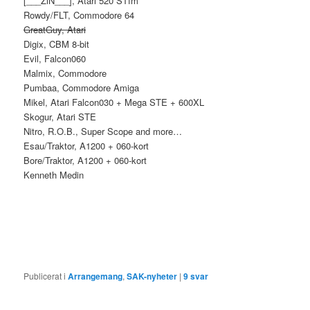
[___ZiN___], Atari 520 STfm
Rowdy/FLT, Commodore 64
GreatGuy, Atari
Digix, CBM 8-bit
Evil, Falcon060
Malmix, Commodore
Pumbaa, Commodore Amiga
Mikel, Atari Falcon030 + Mega STE + 600XL
Skogur, Atari STE
Nitro, R.O.B., Super Scope and more…
Esau/Traktor, A1200 + 060-kort
Bore/Traktor, A1200 + 060-kort
Kenneth Medin
Publicerat i
Arrangemang
,
SAK-nyheter
|
9
svar