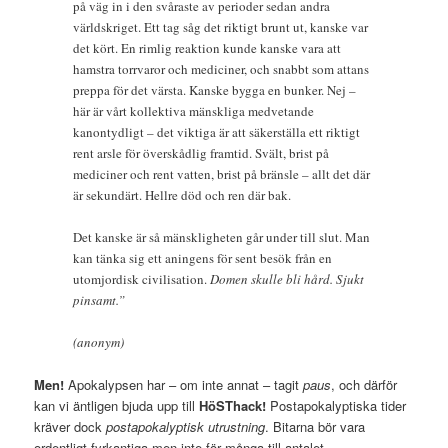
på väg in i den svåraste av perioder sedan andra
världskriget. Ett tag såg det riktigt brunt ut, kanske var
det kört. En rimlig reaktion kunde kanske vara att
hamstra torrvaror och mediciner, och snabbt som attans
preppa för det värsta. Kanske bygga en bunker. Nej –
här är vårt kollektiva mänskliga medvetande
kanontydligt – det viktiga är att säkerställa ett riktigt
rent arsle för överskådlig framtid. Svält, brist på
mediciner och rent vatten, brist på bränsle – allt det där
är sekundärt. Hellre död och ren där bak.
Det kanske är så mänskligheten går under till slut. Man
kan tänka sig ett aningens för sent besök från en
utomjordisk civilisation.
Domen skulle bli hård. Sjukt
pinsamt.”
(anonym)
Men!
Apokalypsen har – om inte annat – tagit
paus
, och därför
kan vi äntligen bjuda upp till
HöSThack!
Postapokalyptiska tider
kräver dock
postapokalyptisk
utrustning
. Bitarna bör vara
ordentligt fyrkantiga men inte för många till antalet.