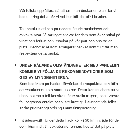
Väntelista upprättas, så att om man önskar en plats tar vi
beslut kring detta när vi vet hur tätt det blir i lokalen.
Ta kontakt med oss på nedanstående mailadress och
avvakta svar. Vi tar inget ansvar för dem som åker miltal på
vinst och förlust och knackar på vår port och önskar en
plats. Bedömer vi som arrangerar hacket som fullt får man
respektera detta beslut.
UNDER RÅDANDE OMSTÄNDIGHETER MED PANDEMIN
KOMMER VI FÖLJA DE REKOMMENDATIONER SOM
GES AV MYNDIGHETERNA.
Som besökare på hacket förväntas du respektera och följa
de restriktioner som sätts upp här. Detta kan innebära att vi
i halv-optimala fall kanske måste ställa in igen, och i värsta
fall begränsa antalet besökare kraftigt. I sistnämnda fallet
är det prioriteringsordning i anmälningsordning.
Inträdesavgift: Under detta hack kör vi 50 kr i inträde för de
som föranmält till sekreterare, annars kostar det på plats