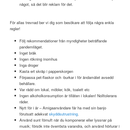
något, så det blir reklam för det.
För allas trevnad ber vi dig som besökare att följa några enkla
regler!
Följ rekommendationer från myndigheter beträffande
pandemiläget.
Inget bråk
Ingen rökning inomhus
Inga droger
Kasta ert skräp i papperskorgen
Förpassa pet-flaskor och -burkar i för ändamålet avsedd
behållare.
Var rädd om lokal, möbler, kök, toalett etc
Ingen alkoholkonsumption är tillåten i lokalen! Nolltolerans
råder.
Nytt för i år – Amigaanvändare får ha med sin banjo
förutsatt adekvat
skyddsutrustning
.
Använd sunt förnuft när du komponerar eller lyssnar på
musik; försök inte överrösta varandra, och använd hörlurar i