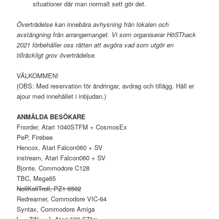
situationer där man normalt sett gör det.
Överträdelse kan innebära avhysning från lokalen och
avstängning från arrangemanget. Vi som organiserar HöSThack
2021 förbehåller oss rätten att avgöra vad som utgör en
tillräckligt grov överträdelse.
VÄLKOMMEN!
(OBS: Med reservation för ändringar, avdrag och tillägg. Håll er
ajour med innehållet i inbjudan.)
ANMÄLDA BESÖKARE
Fnorder, Atari 1040STFM + CosmosEx
PeP, Firebee
Hencox, Atari Falcon060 + SV
instream, Atari Falcon060 + SV
Bjonte, Commodore C128
TBC, Mega65
NollKollTroll, PZ1 6502
Redreamer, Commodore VIC-64
Syntax, Commodore Amiga