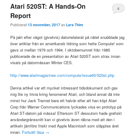
Atari 520ST: A Hands-On
4
Report
Publicerat
13 november, 2017
av
Lars Thim
På jakt efter något (givetvis) datorrelaterat på nätet snubblade jag
över artiklar från en amerikansk tidning som hette Compute! som
gavs ut mellan 1979 och 1994. I oktobernumret från 1985
publicerade de en presentation av Atari 520ST som strax innan
visats på datormässan Winter CES.
http://www.atarimagazines.com/compute/issue65/520st.php
Denna artikel var ett mycket intressant tidsdokument och gav
mig lite ny trivia kring fenomenet Atari, och bland annat då inte
minst hur Jack Tramiel bara ett halvår efter att han köpt Atari
Corp från Warner Communications lyckades visa en prototyp på
Atari ST-datorn på mässa! Eftersom ST dessutom hade grafiskt
användargränssnitt kan vi givetvis även räkna med att den i
artikeln jämförs friskt med Apple Macintosh som släpptes året
innan.
Fortsätt läsa
→