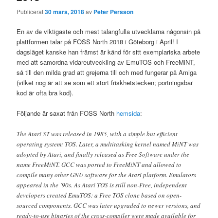
Publicerat
30 mars, 2018
av
Peter Persson
En av de viktigaste och mest talangfulla utvecklarna någonsin på
plattformen talar på FOSS North 2018 i Göteborg i April! I
dagsläget kanske han främst är känd för sitt exemplariska arbete
med att samordna vidareutveckling av EmuTOS och FreeMiNT,
så till den milda grad att grejerna till och med fungerar på Amiga
(vilket nog är att se som ett stort friskhetstecken; portningsbar
kod är ofta bra kod).
Följande är saxat från FOSS North
hemsida
:
The Atari ST was released in 1985, with a simple but efficient
operating system: TOS. Later, a multitasking kernel named MiNT was
adopted by Atari, and finally released as Free Software under the
name FreeMiNT. GCC was ported to FreeMiNT and allowed to
compile many other GNU software for the Atari platform. Emulators
appeared in the ’90s. As Atari TOS is still non-Free, independent
developers created EmuTOS: a Free TOS clone based on open-
sourced components. GCC was later upgraded to newer versions, and
ready-to-use binaries of the cross-compiler were made available for