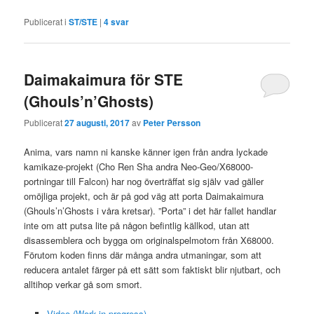
Publicerat i
ST/STE
|
4
svar
Daimakaimura för STE
(Ghouls’n’Ghosts)
Publicerat
27 augusti, 2017
av
Peter Persson
Anima, vars namn ni kanske känner igen från andra lyckade
kamikaze-projekt (Cho Ren Sha andra Neo-Geo/X68000-
portningar till Falcon) har nog överträffat sig själv vad gäller
omöjliga projekt, och är på god väg att porta Daimakaimura
(Ghouls’n’Ghosts i våra kretsar). ”Porta” i det här fallet handlar
inte om att putsa lite på någon befintlig källkod, utan att
disassemblera och bygga om originalspelmotorn från X68000.
Förutom koden finns där många andra utmaningar, som att
reducera antalet färger på ett sätt som faktiskt blir njutbart, och
alltihop verkar gå som smort.
Video (Work-in-progress)