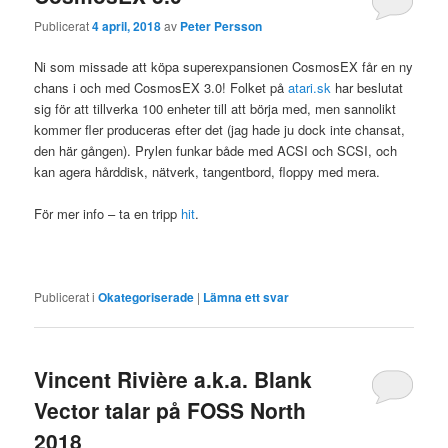
Publicerat
4 april, 2018
av
Peter Persson
Ni som missade att köpa superexpansionen CosmosEX får en ny
chans i och med CosmosEX 3.0! Folket på
atari.sk
har beslutat
sig för att tillverka 100 enheter till att börja med, men sannolikt
kommer fler produceras efter det (jag hade ju dock inte chansat,
den här gången). Prylen funkar både med ACSI och SCSI, och
kan agera hårddisk, nätverk, tangentbord, floppy med mera.
För mer info – ta en tripp
hit
.
Publicerat i
Okategoriserade
|
Lämna ett svar
Vincent Rivière a.k.a. Blank
Vector talar på FOSS North
2018