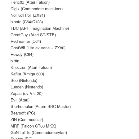
Henc0x (Atari Falcon)
Digix (Commodore-maskiner)
NollKollTroll (ZX81)
bjonte (C64/C128)
TBC (APF Imagination Machine)
GreatGuy (Atari ST/STE)
Redreamer (C64)
GhstWlf (Lite av varje + ZX80)
Rowdy (C64)
bittin
Knezzen (Atari Falcon)
Kefka (Amiga 600)
Boo (Nintendo)
Lunden (Nintendo)
Zapac (ev Vic-20)
Evil (Atari)
Storhemulen (Acorn BBC Master)
Bearsoft (PC)
ZiN (Commodular)
MRF (Falcon CT60 MKX)
GoNiLoTTo (Commodoreprylar!)
Syntax (PC)