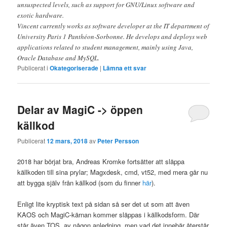
unsuspected levels, such as support for GNU/Linux software and
exotic hardware.
Vincent currently works as software developer at the IT department of
University Paris 1 Panthéon-Sorbonne. He develops and deploys web
applications related to student management, mainly using Java,
Oracle Database and MySQL.
Publicerat i
Okategoriserade
|
Lämna ett svar
Delar av MagiC -> öppen
källkod
Publicerat
12 mars, 2018
av
Peter Persson
2018 har börjat bra, Andreas Kromke fortsätter att släppa
källkoden till sina prylar; Magxdesk, cmd, vt52, med mera går nu
att bygga själv från källkod (som du finner
här
).
Enligt lite kryptisk text på sidan så ser det ut som att även
KAOS och MagiC-kärnan kommer släppas i källkodsform. Där
står även TOS, av någon anledning, men vad det innebär återstår