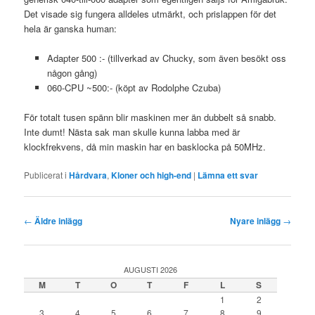
Det visade sig fungera alldeles utmärkt, och prislappen för det
hela är ganska human:
Adapter 500 :- (tillverkad av Chucky, som även besökt oss
någon gång)
060-CPU ~500:- (köpt av Rodolphe Czuba)
För totalt tusen spänn blir maskinen mer än dubbelt så snabb.
Inte dumt! Nästa sak man skulle kunna labba med är
klockfrekvens, då min maskin har en basklocka på 50MHz.
Publicerat i
Hårdvara
,
Kloner och high-end
|
Lämna ett svar
Inläggsnavigering
←
Äldre inlägg
Nyare inlägg
→
AUGUSTI 2026
M
T
O
T
F
L
S
1
2
3
4
5
6
7
8
9