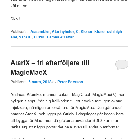
väl att se.
Skoj!
Publicerat i
Assembler
,
Atarinyheter
,
C
,
Kloner
,
Kloner och high-
end
,
ST/STE
,
TT030
|
Lämna ett svar
AtariX – fri efterföljare till
MagicMacX
Publicerat
5 mars, 2018
av
Peter Persson
Andreas Kromke, mannen bakom MagiC och MagicMac(X), har
nyligen släppt ifrån sig källkoden till ett stycke tämligen okänd
mjukvara, nämligen en ersättare för MagicMac. Den går under
namnet AtariX, och ligger på Gitlab. I dagsläget går koden bara
att bygga för Mac, men då grejerna använder SDL2 kan man
tänka sig att någon portar det hela även till andra plattformar.