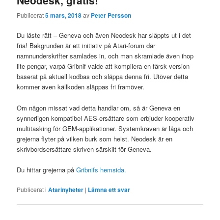
Neodesk, gratis!
Publicerat
5 mars, 2018
av
Peter Persson
Du läste rätt – Geneva och även Neodesk har släppts ut i det
fria! Bakgrunden är ett initiativ på Atari-forum där
namnunderskrifter samlades in, och man skramlade även ihop
lite pengar, varpå Gribnif valde att kompilera en färsk version
baserat på aktuell kodbas och släppa denna fri. Utöver detta
kommer även källkoden släppas fri framöver.
Om någon missat vad detta handlar om, så är Geneva en
synnerligen kompatibel AES-ersättare som erbjuder kooperativ
multitasking för GEM-applikationer. Systemkraven är låga och
grejerna flyter på vilken burk som helst. Neodesk är en
skrivbordsersättare skriven särskilt för Geneva.
Du hittar grejerna på
Gribnifs hemsida.
Publicerat i
Atarinyheter
|
Lämna ett svar