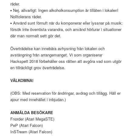
råder.
▪ Nej, allvarligt: Ingen alkoholkonsumption är tillåten i lokalen!
Nolltolerans råder.
▪ Använd sunt förnuft när du komponerar eller lyssnar på musik;
försök inte överrösta varandra, och använd hörlurar i situationer
där man normalt sett gör det.
Överträdelse kan innebära avhysning från lokalen och
avstängning från arrangemanget. Vi som organiserar
Hackspett 2018 förbehåller oss rätten att avgöra vad som utgör
en tillräckligt grov överträdelse.
VÄLKOMNA!
(OBS: Med reservation för ändringar, avdrag och tillägg. Håll er
ajour med innehållet i inbjudan.)
ANMÄLDA BESÖKARE
Fnorder (Atari MegaSTE)
PeP (Atari Falcon)
InSTream (Atari Falcon)