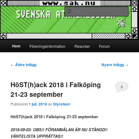
Hoppa
Hoppa
www.sak.nu
till
till
Sök
primärt
sekundärt
innehåll
innehåll
Svenska Atariklubben
Huvudmeny
Hem
Föreningsinformation
Resurser
Forum
Inläggsnavigering
←
Äldre inlägg
Nyare inlägg
→
HöST(h)ack 2018 i Falköping
6
21-23 september
Publicerat
1 juli, 2018
av
Styrelsen
HöST(h)ack 2018 i Falköping 21-23 september
2018-09-03: OBS!! FÖRANMÄLAN ÄR NU STÄNGD!!
VÄNTELISTA UPPRÄTTAS!!