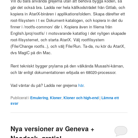
Vill du bara använda grejerna utan att behöva bygga koden, så
går det också bra. Ladda ner hela källkodsträdet från Gitlab, och
kopiera in AtariX-binären i applikationsfoldern. Skapa därefter ett
root-filsystem i t ex Dokument-katalogen, och kopiera in det du
finner i /rootfs-common/ där i. Kopiera även in filerna från
English.lproj/rootfs/ i motsvarande katatlog i det nyligen skapade
root-filsystemet, och starta AtariX. Välj rootfilsystem
(File/Change rootfs..), och välj File/Run. Ta-da, nu kör du AtariX,
dvs MagiC på din Mac.
Rent tekniskt bygger prylarna på den välkända Musashi-kärnan,
och lär enligt dokumentationen erbjuda en 68020-processor.
Vad väntar du på? Ladda ner grejerna
här
.
Publicerat i
Emulering
,
Kloner
,
Kloner och high-end
|
Lämna ett
svar
Nya versioner av Geneva +