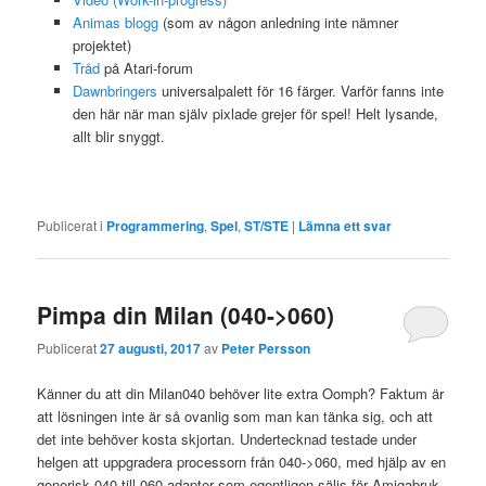
Animas blogg
(som av någon anledning inte nämner
projektet)
Tråd
på Atari-forum
Dawnbringers
universalpalett för 16 färger. Varför fanns inte
den här när man själv pixlade grejer för spel! Helt lysande,
allt blir snyggt.
Publicerat i
Programmering
,
Spel
,
ST/STE
|
Lämna ett svar
Pimpa din Milan (040->060)
Publicerat
27 augusti, 2017
av
Peter Persson
Känner du att din Milan040 behöver lite extra Oomph? Faktum är
att lösningen inte är så ovanlig som man kan tänka sig, och att
det inte behöver kosta skjortan. Undertecknad testade under
helgen att uppgradera processorn från 040->060, med hjälp av en
generisk 040-till-060 adapter som egentligen säljs för Amigabruk.