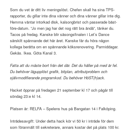
Som du vet är ditt liv meningslöst. Chefen skall ha sina TPS-
rapporter, du gillar inte dina vänner och dina vänner gillar inte dig.
Hemma väntar intorkad disk, kalsongbrist och passerade bäst-
före-datum. ”Jo men jag har det nog rätt bra ändå”, tänker du.
Tacos på fredag. Kanske blir säsongsfinalen i Let’s Dance
särskilt spännande det här året. Kanske får du höra någon
kollega berätta om en spännande köksrenovering. Parmiddagar.
Gekås. Ikea. Göta Kanal 3.
Fatta att du måste bort från det där. Det du håller på med är fel.
Du behöver lågupplöst grafik, bitplan, attributproblem och
självmodifierande programkod. Du behöver HöST(h)ack.
Hacket öppnar på fredagen 21 september kl 17 och pågår till
söndag 23:e kl 14.
Platsen är: RELFA – Spelens hus på Bangatan 14 i Falköping.
Inträdesavgift: Under detta hack kör vi 50 kr i inträde för dem
som föranmält till sekreterare, annars kostar det på plats 100 kr.