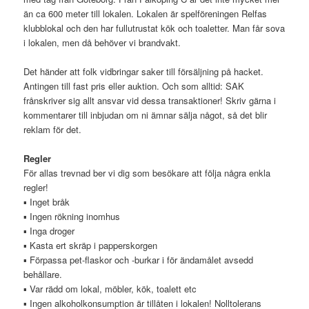
än ca 600 meter till lokalen. Lokalen är spelföreningen Relfas
klubblokal och den har fullutrustat kök och toaletter. Man får sova
i lokalen, men då behöver vi brandvakt.
Det händer att folk vidbringar saker till försäljning på hacket.
Antingen till fast pris eller auktion. Och som alltid: SAK
frånskriver sig allt ansvar vid dessa transaktioner! Skriv gärna i
kommentarer till inbjudan om ni ämnar sälja något, så det blir
reklam för det.
Regler
För allas trevnad ber vi dig som besökare att följa några enkla
regler!
▪ Inget bråk
▪ Ingen rökning inomhus
▪ Inga droger
▪ Kasta ert skräp i papperskorgen
▪ Förpassa pet-flaskor och -burkar i för ändamålet avsedd
behållare.
▪ Var rädd om lokal, möbler, kök, toalett etc
▪ Ingen alkoholkonsumption är tillåten i lokalen! Nolltolerans