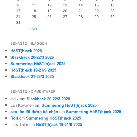
10
11
12
13
14
15
16
17
18
19
20
21
22
23
24
25
26
27
28
29
30
31
« jun
SENASTE INLÄGGEN
HöST(h)ack 2026
Slaskhack 20-22/3 2026
Summering HöST(h)ack 2025
HöST(h)ack 19-21/9 2025
Slaskhack 21-23/3 2025
SENASTE KOMMENTARER
digix
om
Slaskhack 20-22/3 2026
Lari Kovanen
om
Summering HöST(h)ack 2025
sao tốc độ được bỏ chặn
om
Summering HöST(h)ack 2025
Rolf
om
Summering HöST(h)ack 2025
Lars Thim
om
HöST(h)ack 19-21/9 2025