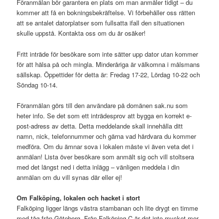
Föranmälan bör garantera en plats om man anmäler tidigt – du
kommer att få en bokningsbekräftelse. Vi förbehåller oss rätten
att se antalet datorplatser som fullsatta ifall den situationen
skulle uppstå. Kontakta oss om du är osäker!
Fritt inträde för besökare som inte sätter upp dator utan kommer
för att hälsa på och mingla. Minderåriga är välkomna i målsmans
sällskap. Öppettider för detta är: Fredag 17-22, Lördag 10-22 och
Söndag 10-14.
Föranmälan görs till den användare på domänen sak.nu som
heter info. Se det som ett inträdesprov att bygga en korrekt e-
post-adress av detta. Detta meddelande skall innehålla ditt
namn, nick, telefonnummer och gärna vad hårdvara du kommer
medföra. Om du ämnar sova i lokalen måste vi även veta det i
anmälan! Lista över besökare som anmält sig och vill stoltsera
med det längst ned i detta inlägg – vänligen meddela i din
anmälan om du vill synas där eller ej!
Om Falköping, lokalen och hacket i stort
Falköping ligger längs västra stambanan och lite drygt en timme
med tåg från Göteborg. Från Falköping C är det inte mycket mer