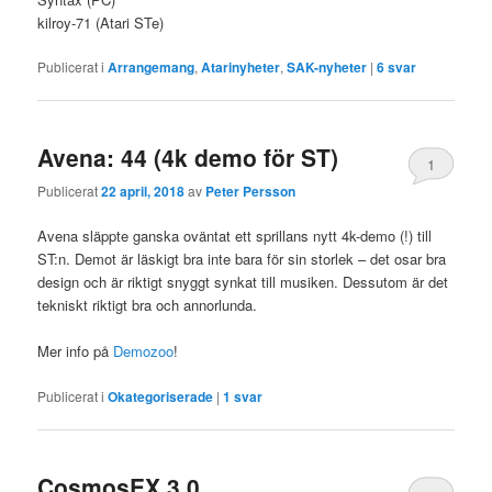
kilroy-71 (Atari STe)
Publicerat i
Arrangemang
,
Atarinyheter
,
SAK-nyheter
|
6
svar
Avena: 44 (4k demo för ST)
1
Publicerat
22 april, 2018
av
Peter Persson
Avena släppte ganska oväntat ett sprillans nytt 4k-demo (!) till
ST:n. Demot är läskigt bra inte bara för sin storlek – det osar bra
design och är riktigt snyggt synkat till musiken. Dessutom är det
tekniskt riktigt bra och annorlunda.
Mer info på
Demozoo
!
Publicerat i
Okategoriserade
|
1
svar
CosmosEX 3.0