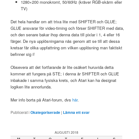
1280×200 monokromt, 50/60Hz (kräver RGB-skärm eller
TV)
Det hela handlar om att trixa lite med SHIFTER och GLUE;
GLUE ansvarar för video-timing och förser SHIFTER med data,
och den senare bakar ihop denna data till pixlar i 1, 4 eller 16
färger. De nya upplösningarna nås genom att se till att dessa
kretsar får olika uppfattning om vilken upplösning man faktiskt
befinner sig i!
Obsevera att det fortfarande är lite osäkert huruvida detta
kommer att fungera på STE; i denna är SHIFTER och GLUE
inbakade i samma fysiska krets, och Atari kan ha designat
logiken lite annorlunda.
Mer info borta på Atari-forum, dvs
här
.
Publicerat i
Okategoriserade
|
Lämna ett svar
AUGUSTI 2018