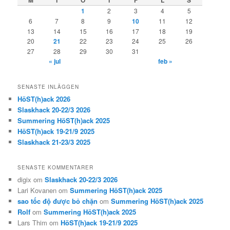
M
T
O
T
F
L
S
1
2
3
4
5
6
7
8
9
10
11
12
13
14
15
16
17
18
19
20
21
22
23
24
25
26
27
28
29
30
31
« jul
feb »
SENASTE INLÄGGEN
HöST(h)ack 2026
Slaskhack 20-22/3 2026
Summering HöST(h)ack 2025
HöST(h)ack 19-21/9 2025
Slaskhack 21-23/3 2025
SENASTE KOMMENTARER
digix
om
Slaskhack 20-22/3 2026
Lari Kovanen
om
Summering HöST(h)ack 2025
sao tốc độ được bỏ chặn
om
Summering HöST(h)ack 2025
Rolf
om
Summering HöST(h)ack 2025
Lars Thim
om
HöST(h)ack 19-21/9 2025