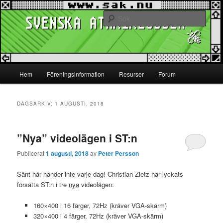
Hoppa
Hoppa
www.sak.nu
till
till
Sök
primärt
sekundärt
innehåll
innehåll
Svenska Atariklubben
Huvudmeny
Hem
Föreningsinformation
Resurser
Forum
DAGSARKIV:
1 AUGUSTI, 2018
”Nya” videolägen i ST:n
Publicerat
1 augusti, 2018
av
Peter Persson
Sånt här händer inte varje dag! Christian Zietz har lyckats
försätta ST:n i tre
nya
videolägen:
160×400 i 16 färger, 72Hz (kräver VGA-skärm)
320×400 i 4 färger, 72Hz (kräver VGA-skärm)