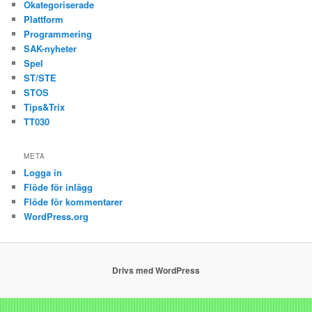
Okategoriserade
Plattform
Programmering
SAK-nyheter
Spel
ST/STE
STOS
Tips&Trix
TT030
META
Logga in
Flöde för inlägg
Flöde för kommentarer
WordPress.org
Drivs med WordPress