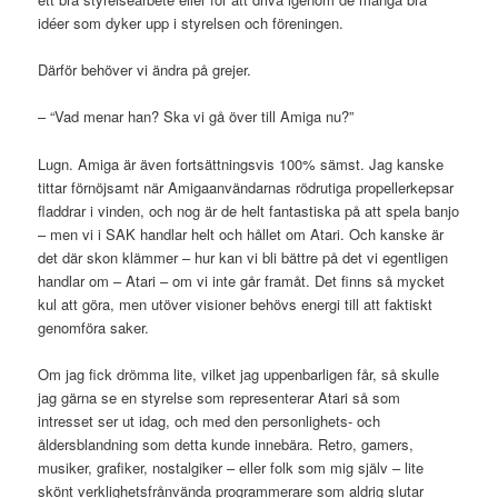
idéer som dyker upp i styrelsen och föreningen.
Därför behöver vi ändra på grejer.
– “Vad menar han? Ska vi gå över till Amiga nu?”
Lugn. Amiga är även fortsättningsvis 100% sämst. Jag kanske
tittar förnöjsamt när Amigaanvändarnas rödrutiga propellerkepsar
fladdrar i vinden, och nog är de helt fantastiska på att spela banjo
– men vi i SAK handlar helt och hållet om Atari. Och kanske är
det där skon klämmer – hur kan vi bli bättre på det vi egentligen
handlar om – Atari – om vi inte går framåt. Det finns så mycket
kul att göra, men utöver visioner behövs energi till att faktiskt
genomföra saker.
Om jag fick drömma lite, vilket jag uppenbarligen får, så skulle
jag gärna se en styrelse som representerar Atari så som
intresset ser ut idag, och med den personlighets- och
åldersblandning som detta kunde innebära. Retro, gamers,
musiker, grafiker, nostalgiker – eller folk som mig själv – lite
skönt verklighetsfrånvända programmerare som aldrig slutar