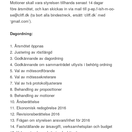
Motioner skall vara styrelsen tillhanda senast 14 dagar
före årsmötet, och kan skickas in via mail till p-ep.f-ish-m-oo-
se@cliff.dk (ta bort alla bindestreck, ersätt ‘cliff.dk’ med
‘gmail.com’).
Dagordning:
1. Årsmötet öppnas
2. Justering av röstlängd
3. Godkännande av dagordning
4. Godkännande om sammanträdet utlysts i behörig ordning
5. Val av mötesordförande
6. Val av mötessekreterare
7. Val av två protokolljusterare
8. Behandling av propositioner
9. Behandling av motioner
10. Årsberättelse
11. Ekonomisk redogörelse 2016
12. Revisionsberättelse 2016
13. Frågan om styrelsen ansvarsfrihet för 2016
14. Fastställande av årsavgift, verksamhetsplan och budget