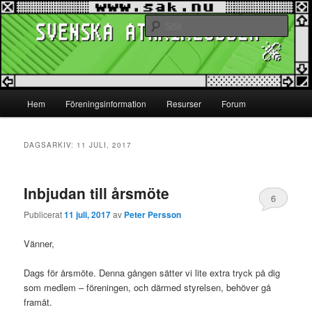
Hoppa
Hoppa
www.sak.nu
till
till
Sök
primärt
sekundärt
innehåll
innehåll
Svenska Atariklubben
Huvudmeny
Hem
Föreningsinformation
Resurser
Forum
DAGSARKIV:
11 JULI, 2017
Inbjudan till årsmöte
6
Publicerat
11 juli, 2017
av
Peter Persson
Vänner,
Dags för årsmöte. Denna gången sätter vi lite extra tryck på dig
som medlem – föreningen, och därmed styrelsen, behöver gå
framåt.