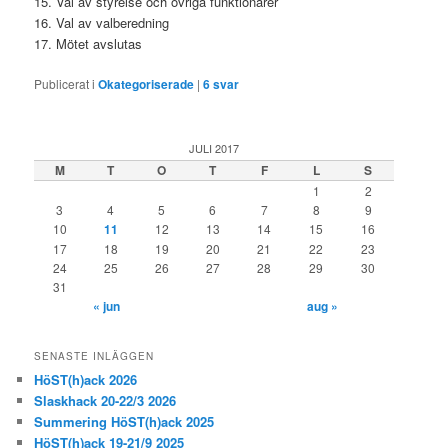
15. Val av styrelse och övriga funktionärer
16. Val av valberedning
17. Mötet avslutas
Publicerat i
Okategoriserade
|
6
svar
JULI 2017
M
T
O
T
F
L
S
1
2
3
4
5
6
7
8
9
10
11
12
13
14
15
16
17
18
19
20
21
22
23
24
25
26
27
28
29
30
31
« jun
aug »
SENASTE INLÄGGEN
HöST(h)ack 2026
Slaskhack 20-22/3 2026
Summering HöST(h)ack 2025
HöST(h)ack 19-21/9 2025