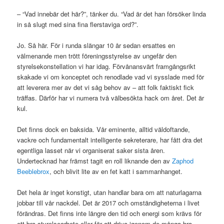
– “Vad innebär det här?”, tänker du. “Vad är det han försöker linda
in så slugt med sina fina flerstaviga ord?”.
Jo. Så här. För i runda slängar 10 år sedan ersattes en
välmenande men trött föreningsstyrelse av ungefär den
styrelsekonstellation vi har idag. Förvånansvärt framgångsrikt
skakade vi om konceptet och renodlade vad vi sysslade med för
att leverera mer av det vi såg behov av – att folk faktiskt fick
träffas. Därför har vi numera två välbesökta hack om året. Det är
kul.
Det finns dock en baksida. Vår eminente, alltid väldoftande,
vackre och fundamentalt intelligente sekreterare, har fått dra det
egentliga lasset när vi organiserat saker sista åren.
Undertecknad har främst tagit en roll liknande den av
Zaphod
Beeblebrox
, och blivit lite av en fet katt i sammanhanget.
Det hela är inget konstigt, utan handlar bara om att naturlagarna
jobbar till vår nackdel. Det är 2017 och omständigheterna i livet
förändras. Det finns inte längre den tid och energi som krävs för
ett bra styrelsearbete eller för att driva igenom de många bra