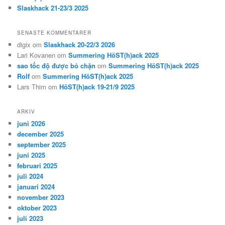
Slaskhack 21-23/3 2025
SENASTE KOMMENTARER
digix
om
Slaskhack 20-22/3 2026
Lari Kovanen
om
Summering HöST(h)ack 2025
sao tốc độ được bỏ chặn
om
Summering HöST(h)ack 2025
Rolf
om
Summering HöST(h)ack 2025
Lars Thim
om
HöST(h)ack 19-21/9 2025
ARKIV
juni 2026
december 2025
september 2025
juni 2025
februari 2025
juli 2024
januari 2024
november 2023
oktober 2023
juli 2023